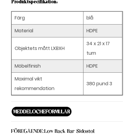
Produktspecifikation:
Färg
blå
Material
HDPE
34
x
21
x
17
Objektets mått LXBXH
tum
Möbelfinish
HDPE
Maximal vikt
380 pund 3
rekommendation
MEDDELOCHEFORMULÄR
FÖREGÅENDE:
Low Back Bar Sidostol