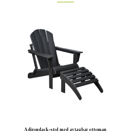
Adirondack-stol med avtagbar ottoman
Klas