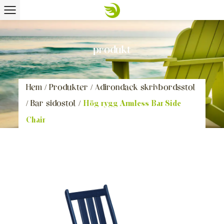
produkt
Hem
/
Produkter
/
Adirondack skrivbordsstol
/
Bar sidostol
/
Hög rygg Armless Bar Side
Chair